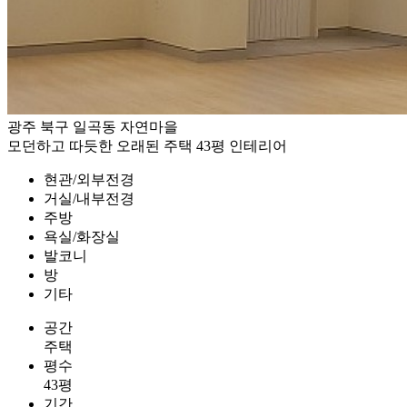
광주 북구 일곡동 자연마을
모던하고 따듯한 오래된 주택 43평 인테리어
현관/외부전경
거실/내부전경
주방
욕실/화장실
발코니
방
기타
공간
주택
평수
43평
기간