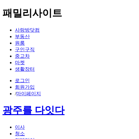
패밀리사이트
사랑방닷컴
부동산
원룸
구인구직
중고차
마켓
생활장터
로그인
회원가입
/
마이페이지
광주를 다잇다
이사
청소