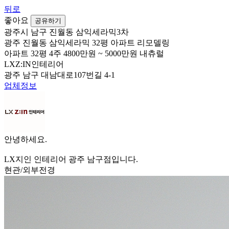
뒤로
좋아요
공유하기
광주시 남구 진월동 삼익세라믹3차
광주 진월동 삼익세라믹 32평 아파트 리모델링
아파트
32평
4주
4800만원 ~ 5000만원
내츄럴
LXZ:IN인테리어
광주 남구 대남대로107번길 4-1
업체정보
안녕하세요.
LX지인 인테리어 광주 남구점입니다.
현관/외부전경