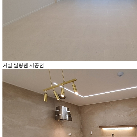
거실 씰링팬 시공전