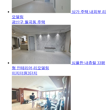
상가 주택 내외부 리
모델링
광산구 월곡동 주택
심플한 내츄럴 33평
형 인테리어,리모델링
이지더원3단지