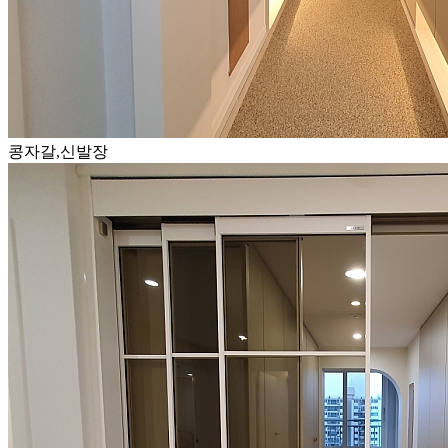
콩자갈,신발장