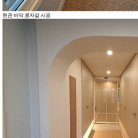
현관 바닥 콩자갈 시공