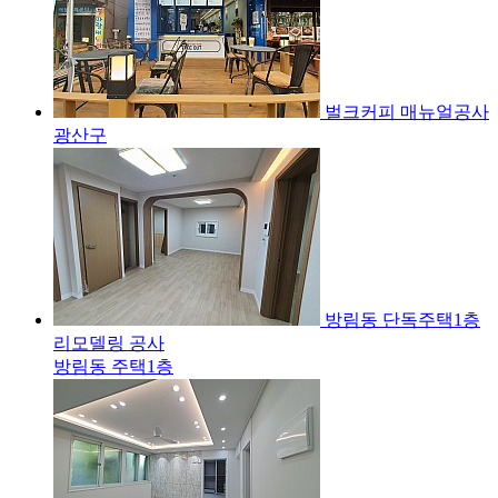
벌크커피 매뉴얼공사
광산구
방림동 단독주택1층
리모델링 공사
방림동 주택1층