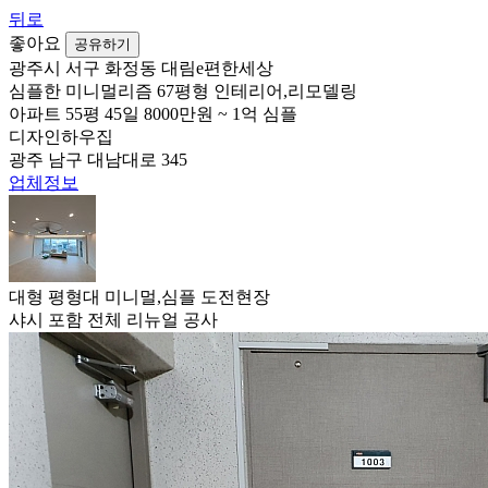
뒤로
좋아요
공유하기
광주시 서구 화정동 대림e편한세상
심플한 미니멀리즘 67평형 인테리어,리모델링
아파트
55평
45일
8000만원 ~ 1억
심플
디자인하우집
광주 남구 대남대로 345
업체정보
대형 평형대 미니멀,심플 도전현장
샤시 포함 전체 리뉴얼 공사