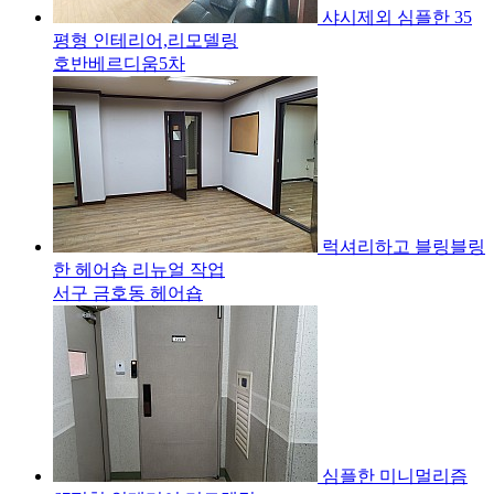
샤시제외 심플한 35
평형 인테리어,리모델링
호반베르디움5차
럭셔리하고 블링블링
한 헤어숍 리뉴얼 작업
서구 금호동 헤어숍
심플한 미니멀리즘