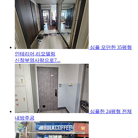
심플 모던한 35평형
인테리어,리모델링
신창부영사랑으로7...
심플한 24평형 전체
내방주공