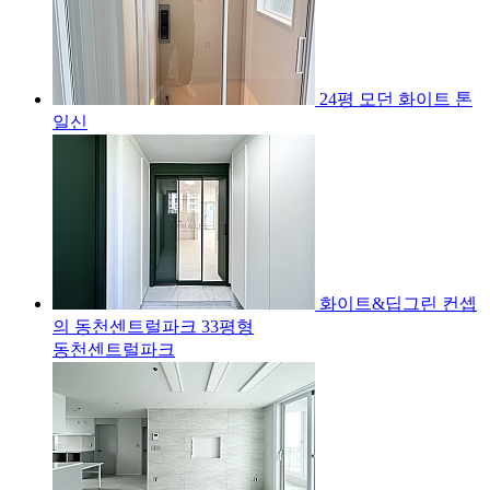
24평 모던 화이트 톤
일신
화이트&딥그린 컨셉
의 동천센트럴파크 33평형
동천센트럴파크