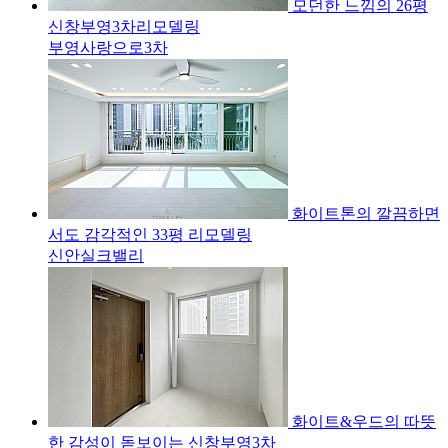
모던한 느낌의 26평
신창부영3차리모델링
부영사랑으로3차
화이트톤의 깔끔하면
서도 감각적인 33평 리모델링
신안실크밸리
화이트&우드의 따뜻
한 감성이 돋보이는 신창부영3차