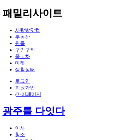
패밀리사이트
사랑방닷컴
부동산
원룸
구인구직
중고차
마켓
생활장터
로그인
회원가입
/
마이페이지
광주를 다잇다
이사
청소