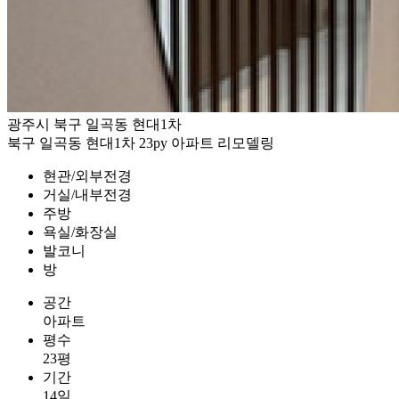
광주시 북구 일곡동 현대1차
북구 일곡동 현대1차 23py 아파트 리모델링
현관/외부전경
거실/내부전경
주방
욕실/화장실
발코니
방
공간
아파트
평수
23평
기간
14일