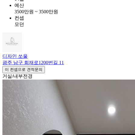
예산
3500만원 ~ 3500만원
컨셉
모던
디자인 쏘울
광주 남구 회재로1200번길 11
이 컨셉으로 견적문의
거실/내부전경