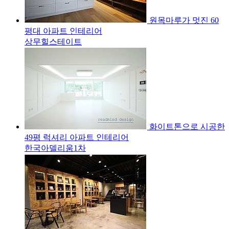
원목마루가 멋진 60
평대 아파트 인테리어
상무힐스테이트
화이트톤으로 시공한
49평 럭셔리 아파트 인테리어
한국아델리움1차