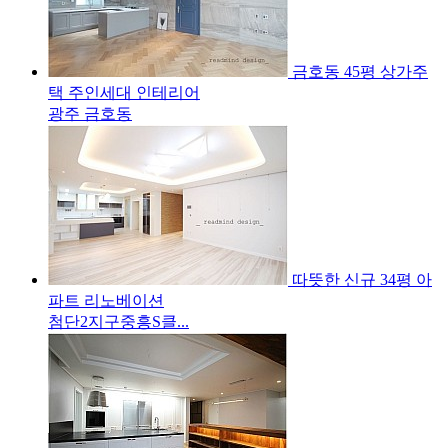
금호동 45평 상가주
택 주인세대 인테리어
광주 금호동
따뜻한 신규 34평 아
파트 리노베이션
첨단2지구중흥S클...