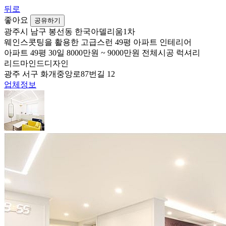
뒤로
좋아요
공유하기
광주시 남구 봉선동 한국아델리움1차
웨인스콧팅을 활용한 고급스런 49평 아파트 인테리어
아파트
49평
30일
8000만원 ~ 9000만원
전체시공
럭셔리
리드마인드디자인
광주 서구 화개중앙로87번길 12
업체정보