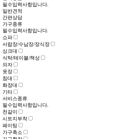
필수입력사항입니다.
일반견적
간편상담
가구종류
필수입력사항입니다.
쇼파
서랍장/수납장/장식장
싱크대
식탁/테이블/책상
의자
옷장
침대
화장대
기타
서비스종류
필수입력사항입니다.
천갈이
시트지부착
페이팅
가구축소